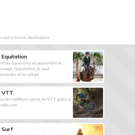
s votre future destination
Equitation
ntres équestres où apprendre le
essage, l'équitation, le saut
obstacles et la voltige
VTT
us les meilleurs spots de VTT grâce à
ltrails.com
Surf