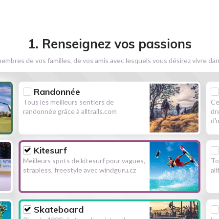
1. Renseignez vos passions
embres de vos familles, de vos amis avec lesquels vous désirez vivre dan
Randonnée
Tous les meilleurs sentiers de
Ce
randonnée grâce à alltrails.com
dr
d'
Kitesurf
Meilleurs spots de kitesurf pour vagues,
To
strapless, freestyle avec windguru.cz
al
Skateboard