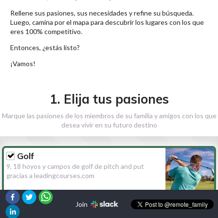
Rellene sus pasiones, sus necesidades y refine su búsqueda.
Luego, camina por el mapa para descubrir los lugares con los que
eres 100% competitivo.
Entonces, ¿estás listo?
¡Vamos!
1. Elija tus pasiones
Marque las pasiones de los miembros de su familia y amigos con los que
desea vivir en su futuro destino
Golf
9, 18 hoyos y campos de golf de pitch and put
gracias a leadingcourses.com
Join
Senderismo