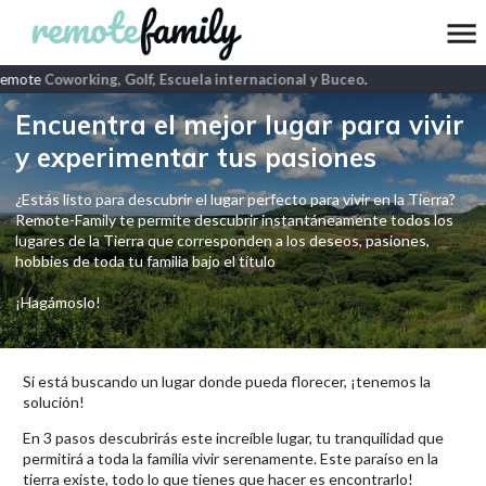
remote
Coworking, Golf, Escuela internacional y Buceo
.
Encuentra el mejor lugar para vivir
y experimentar tus pasiones
¿Estás listo para descubrir el lugar perfecto para vivir en la Tierra?
Remote-Family te permite descubrir instantáneamente todos los
lugares de la Tierra que corresponden a los deseos, pasiones,
hobbies de toda tu familia bajo el título
¡Hagámoslo!
Si está buscando un lugar donde pueda florecer, ¡tenemos la
solución!
En 3 pasos descubrirás este increíble lugar, tu tranquilidad que
permitirá a toda la familia vivir serenamente. Este paraíso en la
tierra existe, todo lo que tienes que hacer es encontrarlo!