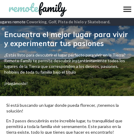
ugares remote
Coworking, Golf, Pista de hielo y Skateboard
.
Encuentra el mejor lugar para vivir
y experimentar tus pasiones
¿Estás listo para descubrir el lugar perfecto para vivir en la Tierra?
Remote-Family te permite descubrir instantáneamente todos los
lugares de la Tierra que corresponden a los deseos, pasiones,
hobbies de toda tu familia bajo el título
¡Hagámoslo!
Si está buscando un lugar donde pueda florecer, ¡tenemos la
solución!
En 3 pasos descubrirás este increíble lugar, tu tranquilidad que
permitirá a toda la familia vivir serenamente. Este paraíso en la
tierra existe, todo lo que tienes que hacer es encontrarlo!