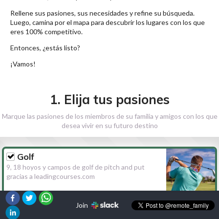
Rellene sus pasiones, sus necesidades y refine su búsqueda.
Luego, camina por el mapa para descubrir los lugares con los que
eres 100% competitivo.
Entonces, ¿estás listo?
¡Vamos!
1. Elija tus pasiones
Marque las pasiones de los miembros de su familia y amigos con los que
desea vivir en su futuro destino
Golf
9, 18 hoyos y campos de golf de pitch and put
gracias a leadingcourses.com
Join
Senderismo