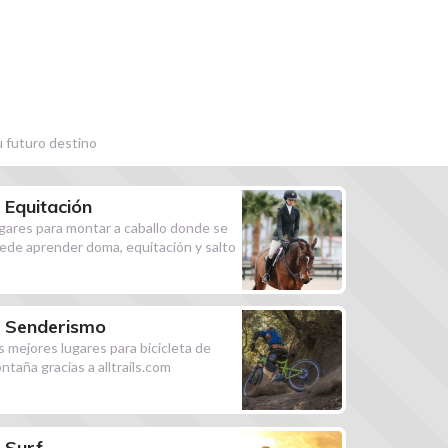
u futuro destino
Equitación
gares para montar a caballo donde se
ede aprender doma, equitación y salto
Senderismo
s mejores lugares para bicicleta de
ntaña gracias a alltrails.com
Surf