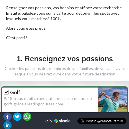
Renseignez vos passions, vos besoins et affinez votre recherche.
Ensuite, baladez-vous sur la carte pour découvrir les spots avec
lesquels vous matchez à 100%.
Alors vous êtes prêt ?
C’est parti !
1. Renseignez vos passions
Cochez les passions des membres de vos familles, de vos amis avec
lesquels vous désirez vivre dans votre future destination
Golf
9, 18 trous et pitch and put. Tous les parcours de
golfs grâce à leadingcourses.com
Join
Randonnée