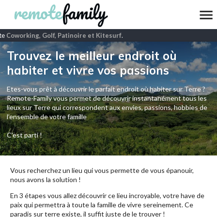
e
Coworking, Golf, Patinoire et Kitesurf
.
Trouvez le meilleur endroit où
habiter et vivre vos passions
Etes-vous prêt à découvrir le parfait endroit où habiter sur Terre ?
Remote-Family vous permet de découvrir instantanément tous les
lieux sur Terre qui correspondent aux envies, passions, hobbies de
l’ensemble de votre famille
C'est parti !
Vous recherchez un lieu qui vous permette de vous épanouir,
nous avons la solution !
En 3 étapes vous allez découvrir ce lieu incroyable, votre have de
paix qui permettra à toute la famille de vivre sereinement. Ce
paradis sur terre existe, il suffit juste de le trouver !