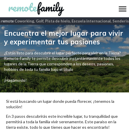
 remote
Coworking, Golf, Pista de hielo, Escuela internacional, Senderis
Encuentra el mejor lugar para vivir
y experimentar tus pasiones
¿Estás listo para descubrir el lugar perfecto para vivir en la Tierra?
Remote-Family te permite descubrir instantáneamente todos los
lugares de la Tierra que corresponden a los deseos, pasiones,
hobbies de toda tu familia bajo el título
¡Hagámoslo!
Si está buscando un lugar donde pueda florecer, ¡tenemos la
solución!
En 3 pasos descubrirás este increíble lugar, tu tranquilidad que
permitirá a toda la familia vivir serenamente. Este paraíso en la
tierra existe, todo lo que tienes que hacer es encontrarlo!