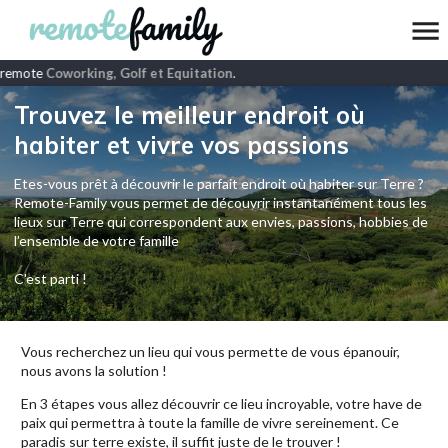
remote
Coworking, Golf et Equitation
.
Trouvez le meilleur endroit où
habiter et vivre vos passions
Etes-vous prêt à découvrir le parfait endroit où habiter sur Terre ?
Remote-Family vous permet de découvrir instantanément tous les
lieux sur Terre qui correspondent aux envies, passions, hobbies de
l’ensemble de votre famille
C'est parti !
Vous recherchez un lieu qui vous permette de vous épanouir,
nous avons la solution !
En 3 étapes vous allez découvrir ce lieu incroyable, votre have de
paix qui permettra à toute la famille de vivre sereinement. Ce
paradis sur terre existe, il suffit juste de le trouver !