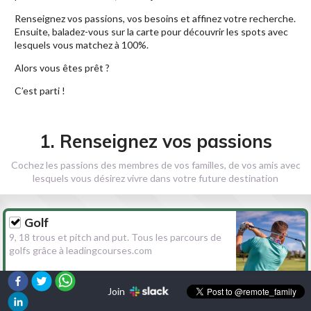
Renseignez vos passions, vos besoins et affinez votre recherche.
Ensuite, baladez-vous sur la carte pour découvrir les spots avec
lesquels vous matchez à 100%.
Alors vous êtes prêt ?
C’est parti !
1. Renseignez vos passions
Cochez les passions des membres de vos familles, de vos amis avec
lesquels vous désirez vivre dans votre future destination
Golf
9, 18 trous et pitch and put. Tous les parcours de
golfs grâce à leadingcourses.com
Join
Randonnée