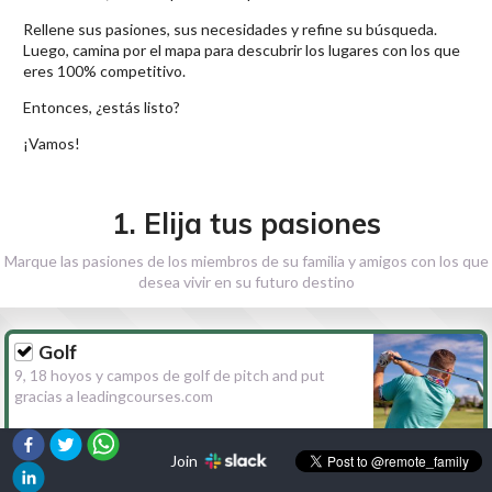
Rellene sus pasiones, sus necesidades y refine su búsqueda.
Luego, camina por el mapa para descubrir los lugares con los que
eres 100% competitivo.
Entonces, ¿estás listo?
¡Vamos!
1. Elija tus pasiones
Marque las pasiones de los miembros de su familia y amigos con los que
desea vivir en su futuro destino
Golf
9, 18 hoyos y campos de golf de pitch and put
gracias a leadingcourses.com
Join
Senderismo