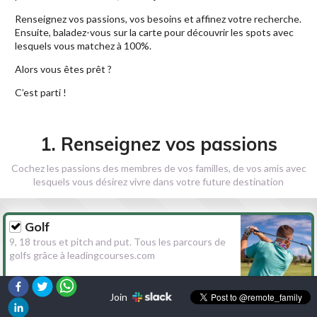
Renseignez vos passions, vos besoins et affinez votre recherche.
Ensuite, baladez-vous sur la carte pour découvrir les spots avec
lesquels vous matchez à 100%.
Alors vous êtes prêt ?
C’est parti !
1. Renseignez vos passions
Cochez les passions des membres de vos familles, de vos amis avec
lesquels vous désirez vivre dans votre future destination
Golf
9, 18 trous et pitch and put. Tous les parcours de
golfs grâce à leadingcourses.com
Join
Randonnée