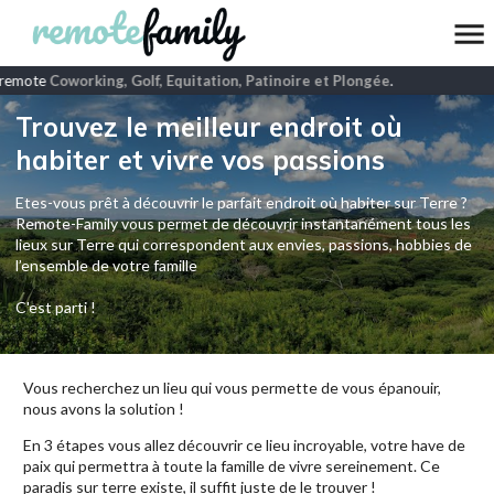
remote
Coworking, Golf, Equitation, Patinoire et Plongée
.
Trouvez le meilleur endroit où
habiter et vivre vos passions
Etes-vous prêt à découvrir le parfait endroit où habiter sur Terre ?
Remote-Family vous permet de découvrir instantanément tous les
lieux sur Terre qui correspondent aux envies, passions, hobbies de
l’ensemble de votre famille
C'est parti !
Vous recherchez un lieu qui vous permette de vous épanouir,
nous avons la solution !
En 3 étapes vous allez découvrir ce lieu incroyable, votre have de
paix qui permettra à toute la famille de vivre sereinement. Ce
paradis sur terre existe, il suffit juste de le trouver !