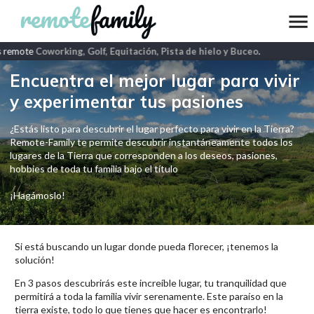
 remote
Coworking, Golf, Equitación, Pista de hielo y Buceo
.
Encuentra el mejor lugar para vivir
y experimentar tus pasiones
¿Estás listo para descubrir el lugar perfecto para vivir en la Tierra?
Remote-Family te permite descubrir instantáneamente todos los
lugares de la Tierra que corresponden a los deseos, pasiones,
hobbies de toda tu familia bajo el título
¡Hagámoslo!
Si está buscando un lugar donde pueda florecer, ¡tenemos la
solución!
En 3 pasos descubrirás este increíble lugar, tu tranquilidad que
permitirá a toda la familia vivir serenamente. Este paraíso en la
tierra existe, todo lo que tienes que hacer es encontrarlo!