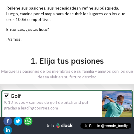
Rellene sus pasiones, sus necesidades y refine su búsqueda.
Luego, camina por el mapa para descubrir los lugares con los que
eres 100% competitivo.
Entonces, ¿estás listo?
¡Vamos!
1. Elija tus pasiones
Marque las pasiones de los miembros de su familia y amigos con los que
desea vivir en su futuro destino
Golf
9, 18 hoyos y campos de golf de pitch and put
gracias a leadingcourses.com
Join
Senderismo