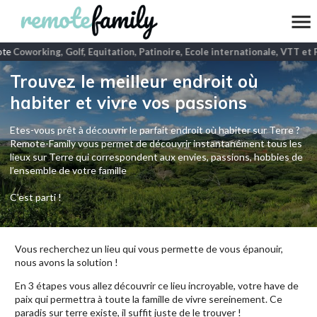
te
Coworking, Golf, Equitation, Patinoire, Ecole internationale, VTT et 
Trouvez le meilleur endroit où
habiter et vivre vos passions
Etes-vous prêt à découvrir le parfait endroit où habiter sur Terre ?
Remote-Family vous permet de découvrir instantanément tous les
lieux sur Terre qui correspondent aux envies, passions, hobbies de
l’ensemble de votre famille
C'est parti !
Vous recherchez un lieu qui vous permette de vous épanouir,
nous avons la solution !
En 3 étapes vous allez découvrir ce lieu incroyable, votre have de
paix qui permettra à toute la famille de vivre sereinement. Ce
paradis sur terre existe, il suffit juste de le trouver !