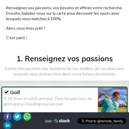
Renseignez vos passions, vos besoins et affinez votre recherche.
Ensuite, baladez-vous sur la carte pour découvrir les spots avec
lesquels vous matchez à 100%.
Alors vous êtes prêt ?
C’est parti !
1. Renseignez vos passions
Cochez les passions des membres de vos familles, de vos amis avec
lesquels vous désirez vivre dans votre future destination
Golf
9, 18 trous et pitch and put. Tous les parcours de
golfs grâce à leadingcourses.com
Join
Randonnée