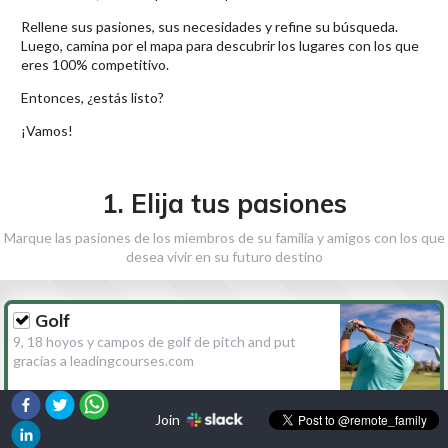
Rellene sus pasiones, sus necesidades y refine su búsqueda.
Luego, camina por el mapa para descubrir los lugares con los que
eres 100% competitivo.
Entonces, ¿estás listo?
¡Vamos!
1. Elija tus pasiones
Marque las pasiones de los miembros de su familia y amigos con los que
desea vivir en su futuro destino
Golf
9, 18 hoyos y campos de golf de pitch and put
gracias a leadingcourses.com
Join
Senderismo