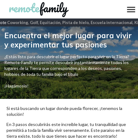
ote
Coworking, Golf, Equitación, Pista de hielo, Escuela internacional, K
Encuentra el mejor lugar para vivir
y experimentar tus pasiones
¿Estás listo para descubrir el lugar perfecto para vivir en la Tierra?
Remote-Family te permite descubrir instantáneamente todos los
lugares de la Tierra que corresponden a los deseos, pasiones,
hobbies de toda tu familia bajo el título
¡Hagámoslo!
Si está buscando un lugar donde pueda florecer, ¡tenemos la
solución!
En 3 pasos descubrirás este increíble lugar, tu tranquilidad que
permitirá a toda la familia vivir serenamente. Este paraíso en la
tierra existe, todo lo que tienes que hacer es encontrarlo!