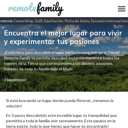
 remote
Coworking, Golf, Equitación, Pista de hielo, Escuela internaciona
Encuentra el mejor lugar para vivir
y experimentar tus pasiones
¿Estás listo para descubrir el lugar perfecto para vivir en la Tierra?
Remote-Family te permite descubrir instantáneamente todos los
lugares de la Tierra que corresponden a los deseos, pasiones,
hobbies de toda tu familia bajo el título
¡Hagámoslo!
Si está buscando un lugar donde pueda florecer, ¡tenemos la
solución!
En 3 pasos descubrirás este increíble lugar, tu tranquilidad que
permitirá a toda la familia vivir serenamente. Este paraíso en la
tierra existe, todo lo que tienes que hacer es encontrarlo!