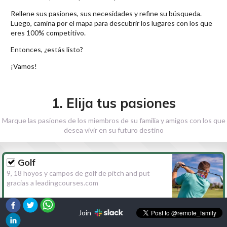
Rellene sus pasiones, sus necesidades y refine su búsqueda.
Luego, camina por el mapa para descubrir los lugares con los que
eres 100% competitivo.
Entonces, ¿estás listo?
¡Vamos!
1. Elija tus pasiones
Marque las pasiones de los miembros de su familia y amigos con los que
desea vivir en su futuro destino
Golf
9, 18 hoyos y campos de golf de pitch and put
gracias a leadingcourses.com
Join
Senderismo