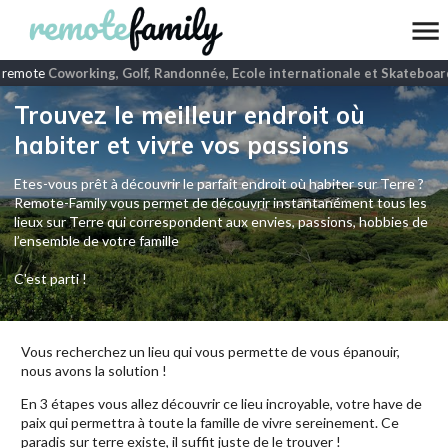
 remote
Coworking, Golf, Randonnée, Ecole internationale et Skateboard
Trouvez le meilleur endroit où
habiter et vivre vos passions
Etes-vous prêt à découvrir le parfait endroit où habiter sur Terre ?
Remote-Family vous permet de découvrir instantanément tous les
lieux sur Terre qui correspondent aux envies, passions, hobbies de
l’ensemble de votre famille
C'est parti !
Vous recherchez un lieu qui vous permette de vous épanouir,
nous avons la solution !
En 3 étapes vous allez découvrir ce lieu incroyable, votre have de
paix qui permettra à toute la famille de vivre sereinement. Ce
paradis sur terre existe, il suffit juste de le trouver !