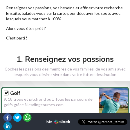
Renseignez vos passions, vos besoins et affinez votre recherche.
Ensuite, baladez-vous sur la carte pour découvrir les spots avec
lesquels vous matchez à 100%.
Alors vous êtes prêt ?
C’est parti !
1. Renseignez vos passions
Cochez les passions des membres de vos familles, de vos amis avec
lesquels vous désirez vivre dans votre future destination
Golf
9, 18 trous et pitch and put. Tous les parcours de
golfs grâce à leadingcourses.com
Join
Randonnée