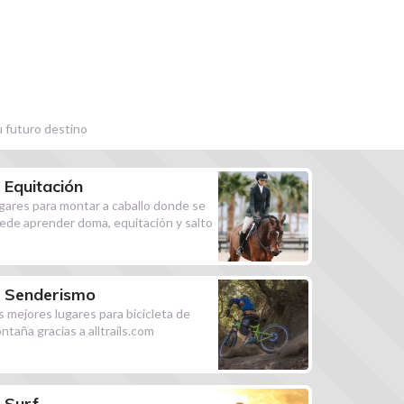
u futuro destino
Equitación
gares para montar a caballo donde se
ede aprender doma, equitación y salto
Senderismo
s mejores lugares para bicicleta de
ntaña gracias a alltrails.com
Surf