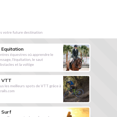
s votre future destination
Equitation
ntres équestres où apprendre le
essage, l'équitation, le saut
obstacles et la voltige
VTT
us les meilleurs spots de VTT grâce à
ltrails.com
Surf