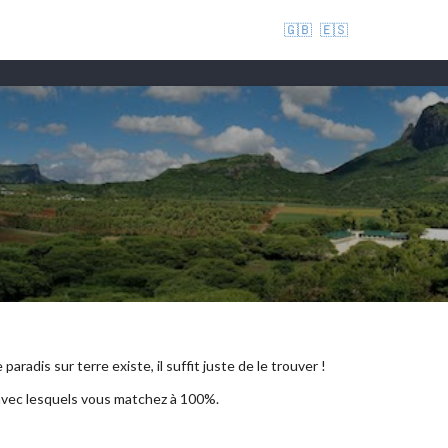
🇬🇧
🇪🇸
aradis sur terre existe, il suffit juste de le trouver !
 avec lesquels vous matchez à 100%.