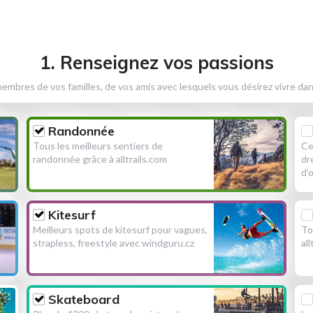
1. Renseignez vos passions
embres de vos familles, de vos amis avec lesquels vous désirez vivre dan
Randonnée
Tous les meilleurs sentiers de
Ce
randonnée grâce à alltrails.com
dr
d'
Kitesurf
Meilleurs spots de kitesurf pour vagues,
To
strapless, freestyle avec windguru.cz
al
Skateboard