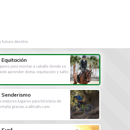
u futuro destino
Equitación
gares para montar a caballo donde se
ede aprender doma, equitación y salto
Senderismo
s mejores lugares para bicicleta de
ntaña gracias a alltrails.com
Surf