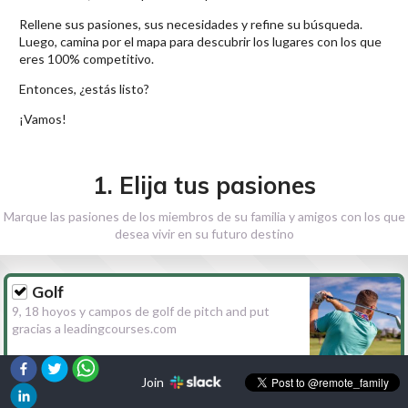
Rellene sus pasiones, sus necesidades y refine su búsqueda.
Luego, camina por el mapa para descubrir los lugares con los que
eres 100% competitivo.
Entonces, ¿estás listo?
¡Vamos!
1. Elija tus pasiones
Marque las pasiones de los miembros de su familia y amigos con los que
desea vivir en su futuro destino
Golf
9, 18 hoyos y campos de golf de pitch and put
gracias a leadingcourses.com
Join
Senderismo