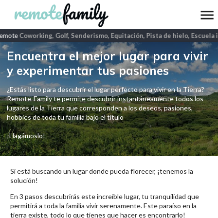
emote
Coworking, Golf, Senderismo, Equitación, Pista de hielo, Escuela i
Encuentra el mejor lugar para vivir
y experimentar tus pasiones
¿Estás listo para descubrir el lugar perfecto para vivir en la Tierra?
Remote-Family te permite descubrir instantáneamente todos los
lugares de la Tierra que corresponden a los deseos, pasiones,
hobbies de toda tu familia bajo el título
¡Hagámoslo!
Si está buscando un lugar donde pueda florecer, ¡tenemos la
solución!
En 3 pasos descubrirás este increíble lugar, tu tranquilidad que
permitirá a toda la familia vivir serenamente. Este paraíso en la
tierra existe, todo lo que tienes que hacer es encontrarlo!