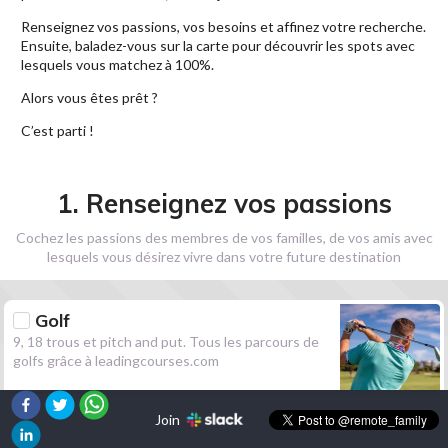
Renseignez vos passions, vos besoins et affinez votre recherche.
Ensuite, baladez-vous sur la carte pour découvrir les spots avec
lesquels vous matchez à 100%.
Alors vous êtes prêt ?
C’est parti !
1. Renseignez vos passions
Cochez les passions des membres de vos familles, de vos amis avec
lesquels vous désirez vivre dans votre future destination
Golf
9, 18 trous et pitch and put. Tous les parcours de
golfs grâce à leadingcourses.com
Join
Randonnée