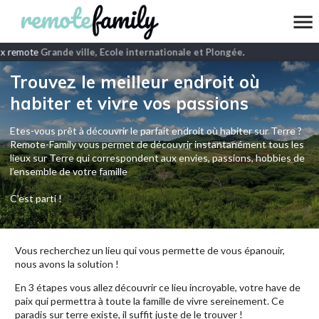
x remote
Grande ville, Ecole internationale et Plongée
.
Trouvez le meilleur endroit où
habiter et vivre vos passions
Etes-vous prêt à découvrir le parfait endroit où habiter sur Terre ?
Remote-Family vous permet de découvrir instantanément tous les
lieux sur Terre qui correspondent aux envies, passions, hobbies de
l’ensemble de votre famille
C'est parti !
Vous recherchez un lieu qui vous permette de vous épanouir,
nous avons la solution !
En 3 étapes vous allez découvrir ce lieu incroyable, votre have de
paix qui permettra à toute la famille de vivre sereinement. Ce
paradis sur terre existe, il suffit juste de le trouver !