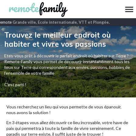
remote
Grande ville, Ecole internationale, VTT et Plongée
.
Trouvez le meilleur endroit où
habiter et vivre vos passions
Etes-vous prêt à découvrir le parfait endroit où habiter sur Terre ?
Remote-Family vous permet de découvrir instantanément tous les
lieux sur Terre qui correspondent aux envies, passions, hobbies de
l’ensemble de votre famille
C'est parti !
Vous recherchez un lieu qui vous permette de vous épanouir,
nous avons la solution !
En 3 étapes vous allez découvrir ce lieu incroyable, votre have de
paix qui permettra à toute la famille de vivre sereinement. Ce
paradis sur terre existe, il suffit juste de le trouver !