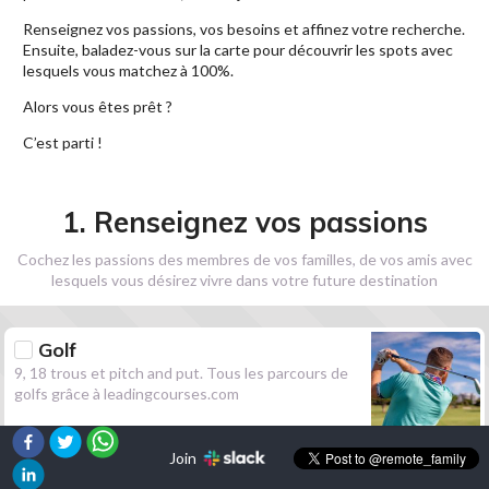
Renseignez vos passions, vos besoins et affinez votre recherche.
Ensuite, baladez-vous sur la carte pour découvrir les spots avec
lesquels vous matchez à 100%.
Alors vous êtes prêt ?
C’est parti !
1. Renseignez vos passions
Cochez les passions des membres de vos familles, de vos amis avec
lesquels vous désirez vivre dans votre future destination
Golf
9, 18 trous et pitch and put. Tous les parcours de
golfs grâce à leadingcourses.com
Join
Randonnée