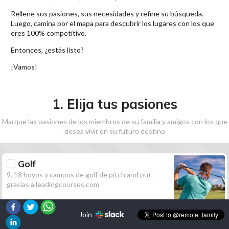
Rellene sus pasiones, sus necesidades y refine su búsqueda.
Luego, camina por el mapa para descubrir los lugares con los que
eres 100% competitivo.
Entonces, ¿estás listo?
¡Vamos!
1. Elija tus pasiones
Marque las pasiones de los miembros de su familia y amigos con los que
desea vivir en su futuro destino
Golf
9, 18 hoyos y campos de golf de pitch and put
gracias a leadingcourses.com
Join
Senderismo