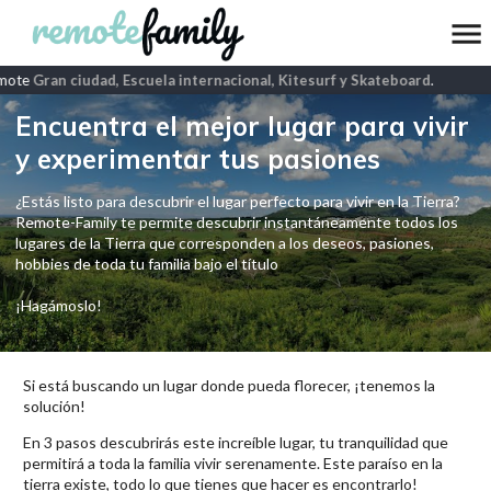
mote
Gran ciudad, Escuela internacional, Kitesurf y Skateboard
.
Encuentra el mejor lugar para vivir
y experimentar tus pasiones
¿Estás listo para descubrir el lugar perfecto para vivir en la Tierra?
Remote-Family te permite descubrir instantáneamente todos los
lugares de la Tierra que corresponden a los deseos, pasiones,
hobbies de toda tu familia bajo el título
¡Hagámoslo!
Si está buscando un lugar donde pueda florecer, ¡tenemos la
solución!
En 3 pasos descubrirás este increíble lugar, tu tranquilidad que
permitirá a toda la familia vivir serenamente. Este paraíso en la
tierra existe, todo lo que tienes que hacer es encontrarlo!