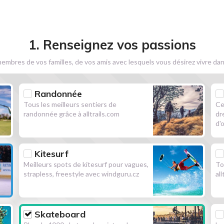
1. Renseignez vos passions
embres de vos familles, de vos amis avec lesquels vous désirez vivre dan
Randonnée
Tous les meilleurs sentiers de
Ce
randonnée grâce à alltrails.com
dr
d'
Kitesurf
Meilleurs spots de kitesurf pour vagues,
To
strapless, freestyle avec windguru.cz
al
Skateboard