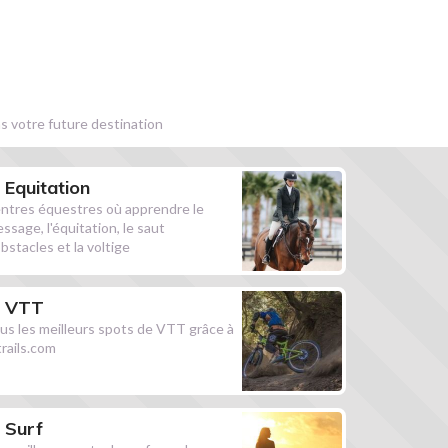
s votre future destination
Equitation
ntres équestres où apprendre le
essage, l'équitation, le saut
obstacles et la voltige
VTT
us les meilleurs spots de VTT grâce à
ltrails.com
Surf