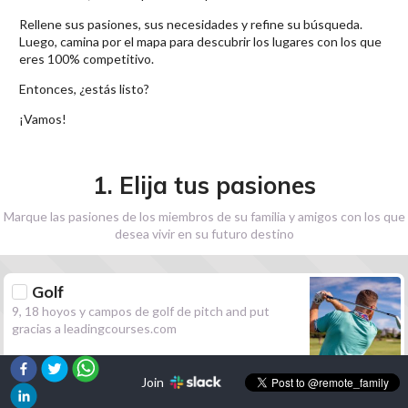
Rellene sus pasiones, sus necesidades y refine su búsqueda.
Luego, camina por el mapa para descubrir los lugares con los que
eres 100% competitivo.
Entonces, ¿estás listo?
¡Vamos!
1. Elija tus pasiones
Marque las pasiones de los miembros de su familia y amigos con los que
desea vivir en su futuro destino
Golf
9, 18 hoyos y campos de golf de pitch and put
gracias a leadingcourses.com
Join
Senderismo