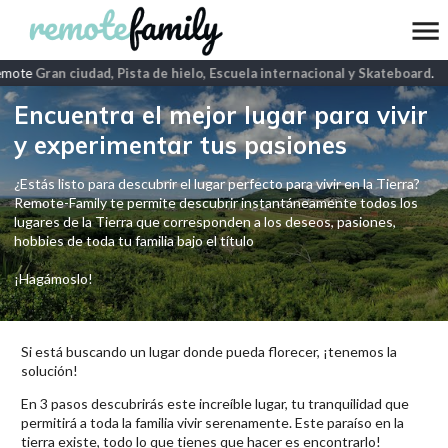
emote
Gran ciudad, Pista de hielo, Escuela internacional y Skateboard
.
Encuentra el mejor lugar para vivir
y experimentar tus pasiones
¿Estás listo para descubrir el lugar perfecto para vivir en la Tierra?
Remote-Family te permite descubrir instantáneamente todos los
lugares de la Tierra que corresponden a los deseos, pasiones,
hobbies de toda tu familia bajo el título
¡Hagámoslo!
Si está buscando un lugar donde pueda florecer, ¡tenemos la
solución!
En 3 pasos descubrirás este increíble lugar, tu tranquilidad que
permitirá a toda la familia vivir serenamente. Este paraíso en la
tierra existe, todo lo que tienes que hacer es encontrarlo!