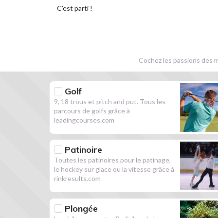
C’est parti !
Cochez les passions des m
Golf
9, 18 trous et pitch and put. Tous les
parcours de golfs grâce à
leadingcourses.com
Patinoire
Toutes les patinoires pour le patinage,
le hockey sur glace ou la vitesse grâce à
rinkresults.com
Plongée