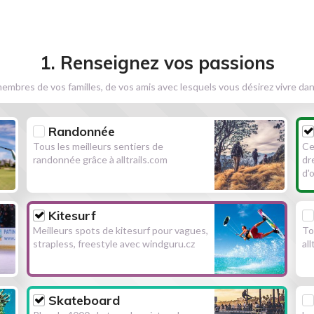
1. Renseignez vos passions
embres de vos familles, de vos amis avec lesquels vous désirez vivre dan
Randonnée
Tous les meilleurs sentiers de
Ce
randonnée grâce à alltrails.com
dr
d'
Kitesurf
Meilleurs spots de kitesurf pour vagues,
To
strapless, freestyle avec windguru.cz
al
Skateboard