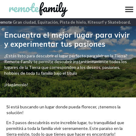
remote
Gran ciudad, Equitación, Pista de hielo, Kitesurf y Skateboard
.
Encuentra el mejor lugar para vivir
y experimentar tus pasiones
¿Estás listo para descubrir el lugar perfecto para vivir en la Tierra?
Remote-Family te permite descubrir instantáneamente todos los
lugares de la Tierra que corresponden a los deseos, pasiones,
hobbies de toda tu familia bajo el título
¡Hagámoslo!
Si está buscando un lugar donde pueda florecer, ¡tenemos la
solución!
En 3 pasos descubrirás este increíble lugar, tu tranquilidad que
permitirá a toda la familia vivir serenamente. Este paraíso en la
tierra existe, todo lo que tienes que hacer es encontrarlo!