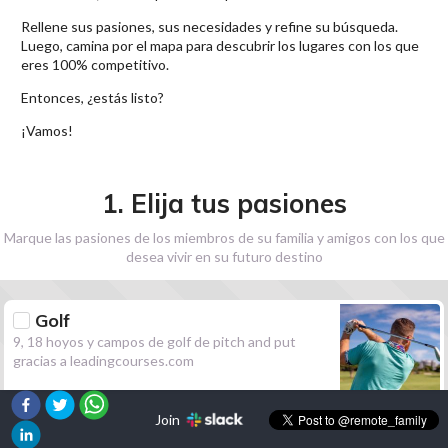
Rellene sus pasiones, sus necesidades y refine su búsqueda.
Luego, camina por el mapa para descubrir los lugares con los que
eres 100% competitivo.
Entonces, ¿estás listo?
¡Vamos!
1. Elija tus pasiones
Marque las pasiones de los miembros de su familia y amigos con los que
desea vivir en su futuro destino
Golf
9, 18 hoyos y campos de golf de pitch and put
gracias a leadingcourses.com
Join
Senderismo