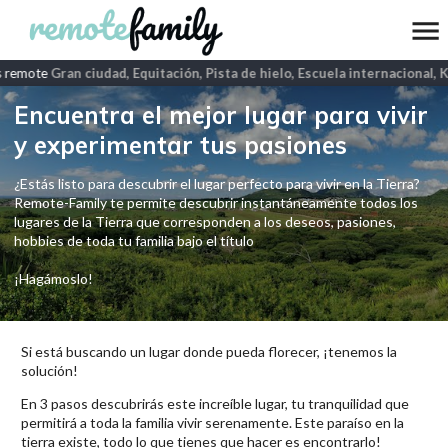
 remote
Gran ciudad, Equitación, Pista de hielo, Escuela internacional, 
Encuentra el mejor lugar para vivir
y experimentar tus pasiones
¿Estás listo para descubrir el lugar perfecto para vivir en la Tierra?
Remote-Family te permite descubrir instantáneamente todos los
lugares de la Tierra que corresponden a los deseos, pasiones,
hobbies de toda tu familia bajo el título
¡Hagámoslo!
Si está buscando un lugar donde pueda florecer, ¡tenemos la
solución!
En 3 pasos descubrirás este increíble lugar, tu tranquilidad que
permitirá a toda la familia vivir serenamente. Este paraíso en la
tierra existe, todo lo que tienes que hacer es encontrarlo!