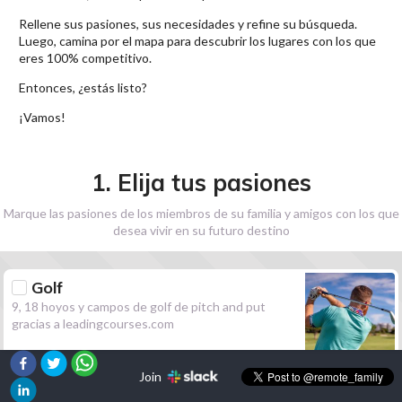
Rellene sus pasiones, sus necesidades y refine su búsqueda.
Luego, camina por el mapa para descubrir los lugares con los que
eres 100% competitivo.
Entonces, ¿estás listo?
¡Vamos!
1. Elija tus pasiones
Marque las pasiones de los miembros de su familia y amigos con los que
desea vivir en su futuro destino
Golf
9, 18 hoyos y campos de golf de pitch and put
gracias a leadingcourses.com
Join
Senderismo