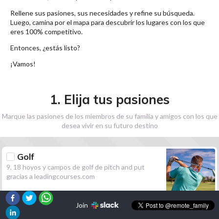
Rellene sus pasiones, sus necesidades y refine su búsqueda.
Luego, camina por el mapa para descubrir los lugares con los que
eres 100% competitivo.
Entonces, ¿estás listo?
¡Vamos!
1. Elija tus pasiones
Marque las pasiones de los miembros de su familia y amigos con los que
desea vivir en su futuro destino
Golf
9, 18 hoyos y campos de golf de pitch and put
gracias a leadingcourses.com
Join
Senderismo