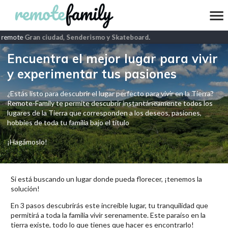
 remote
Gran ciudad, Senderismo y Skateboard
.
Encuentra el mejor lugar para vivir
y experimentar tus pasiones
¿Estás listo para descubrir el lugar perfecto para vivir en la Tierra?
Remote-Family te permite descubrir instantáneamente todos los
lugares de la Tierra que corresponden a los deseos, pasiones,
hobbies de toda tu familia bajo el título
¡Hagámoslo!
Si está buscando un lugar donde pueda florecer, ¡tenemos la
solución!
En 3 pasos descubrirás este increíble lugar, tu tranquilidad que
permitirá a toda la familia vivir serenamente. Este paraíso en la
tierra existe, todo lo que tienes que hacer es encontrarlo!