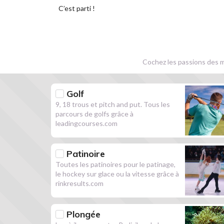
C’est parti !
Cochez les passions des m
Golf
9, 18 trous et pitch and put. Tous les
parcours de golfs grâce à
leadingcourses.com
Patinoire
Toutes les patinoires pour le patinage,
le hockey sur glace ou la vitesse grâce à
rinkresults.com
Plongée