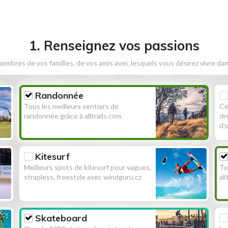
1. Renseignez vos passions
embres de vos familles, de vos amis avec lesquels vous désirez vivre dan
Randonnée
Tous les meilleurs sentiers de
Ce
randonnée grâce à alltrails.com
dr
d'
Kitesurf
Meilleurs spots de kitesurf pour vagues,
To
strapless, freestyle avec windguru.cz
al
Skateboard