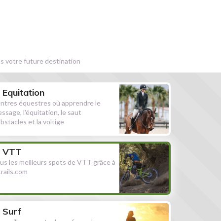
s votre future destination
Equitation
ntres équestres où apprendre le
essage, l'équitation, le saut
obstacles et la voltige
VTT
us les meilleurs spots de VTT grâce à
ltrails.com
Surf