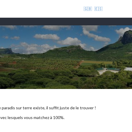
🇬🇧
🇪🇸
aradis sur terre existe, il suffit juste de le trouver !
 avec lesquels vous matchez à 100%.