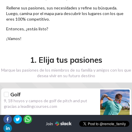
Rellene sus pasiones, sus necesidades y refine su búsqueda.
Luego, camina por el mapa para descubrir los lugares con los que
eres 100% competitivo.
Entonces, ¿estás listo?
¡Vamos!
1. Elija tus pasiones
Marque las pasiones de los miembros de su familia y amigos con los que
desea vivir en su futuro destino
Golf
9, 18 hoyos y campos de golf de pitch and put
gracias a leadingcourses.com
Join
Senderismo