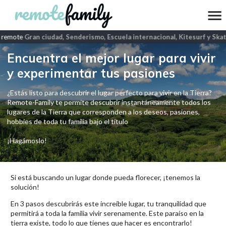
 remote
Gran ciudad, Senderismo, Escuela internacional, Kitesurf y Skat
Encuentra el mejor lugar para vivir
y experimentar tus pasiones
¿Estás listo para descubrir el lugar perfecto para vivir en la Tierra?
Remote-Family te permite descubrir instantáneamente todos los
lugares de la Tierra que corresponden a los deseos, pasiones,
hobbies de toda tu familia bajo el título
¡Hagámoslo!
Si está buscando un lugar donde pueda florecer, ¡tenemos la
solución!
En 3 pasos descubrirás este increíble lugar, tu tranquilidad que
permitirá a toda la familia vivir serenamente. Este paraíso en la
tierra existe, todo lo que tienes que hacer es encontrarlo!