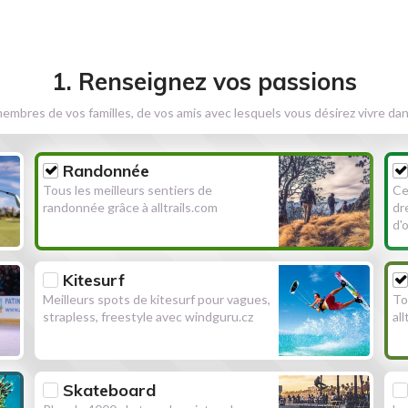
1. Renseignez vos passions
embres de vos familles, de vos amis avec lesquels vous désirez vivre dan
Randonnée
Tous les meilleurs sentiers de
Ce
randonnée grâce à alltrails.com
dr
d'
Kitesurf
Meilleurs spots de kitesurf pour vagues,
To
strapless, freestyle avec windguru.cz
al
Skateboard