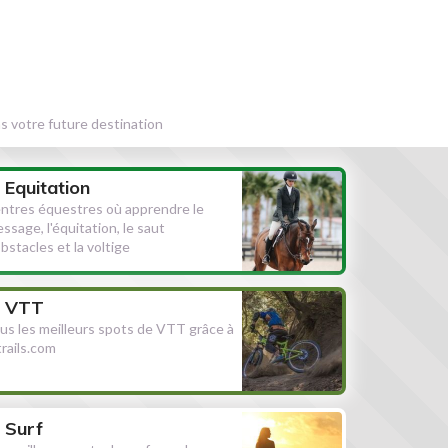
s votre future destination
Equitation
ntres équestres où apprendre le
essage, l'équitation, le saut
obstacles et la voltige
VTT
us les meilleurs spots de VTT grâce à
ltrails.com
Surf