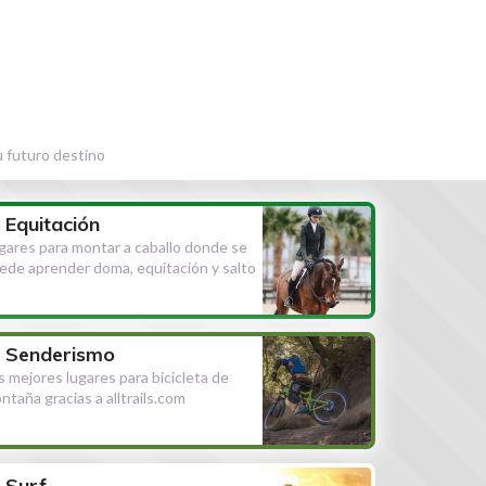
u futuro destino
Equitación
gares para montar a caballo donde se
ede aprender doma, equitación y salto
Senderismo
s mejores lugares para bicicleta de
ntaña gracias a alltrails.com
Surf