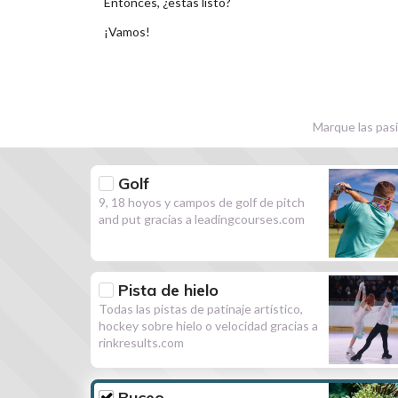
Entonces, ¿estás listo?
¡Vamos!
Marque las pasi
Golf
9, 18 hoyos y campos de golf de pitch
and put gracias a leadingcourses.com
Pista de hielo
Todas las pistas de patinaje artístico,
hockey sobre hielo o velocidad gracias a
rinkresults.com
Buceo