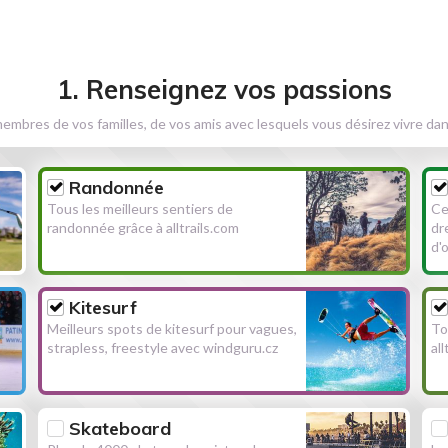
1. Renseignez vos passions
embres de vos familles, de vos amis avec lesquels vous désirez vivre dan
Randonnée
Tous les meilleurs sentiers de
Ce
randonnée grâce à alltrails.com
dr
d'
Kitesurf
Meilleurs spots de kitesurf pour vagues,
To
strapless, freestyle avec windguru.cz
al
Skateboard