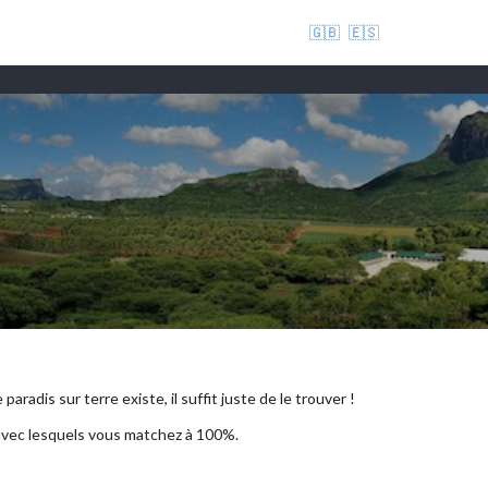
🇬🇧
🇪🇸
aradis sur terre existe, il suffit juste de le trouver !
 avec lesquels vous matchez à 100%.