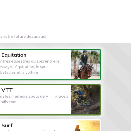
s votre future destination
Equitation
ntres équestres où apprendre le
essage, l'équitation, le saut
obstacles et la voltige
VTT
us les meilleurs spots de VTT grâce à
ltrails.com
Surf