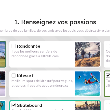
1. Renseignez vos passions
embres de vos familles, de vos amis avec lesquels vous désirez vivre dan
Randonnée
Tous les meilleurs sentiers de
Ce
randonnée grâce à alltrails.com
dr
d'
Kitesurf
Meilleurs spots de kitesurf pour vagues,
To
strapless, freestyle avec windguru.cz
al
Skateboard