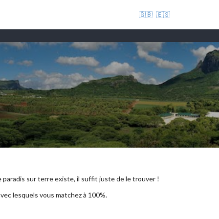
🇬🇧
🇪🇸
aradis sur terre existe, il suffit juste de le trouver !
 avec lesquels vous matchez à 100%.