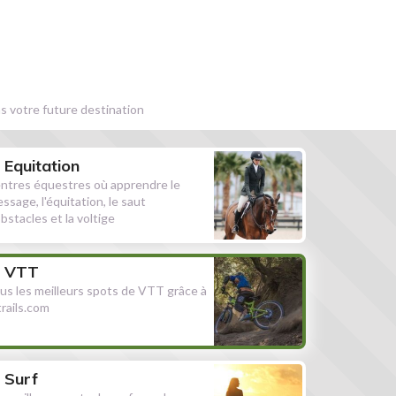
s votre future destination
Equitation
ntres équestres où apprendre le
essage, l'équitation, le saut
obstacles et la voltige
VTT
us les meilleurs spots de VTT grâce à
ltrails.com
Surf