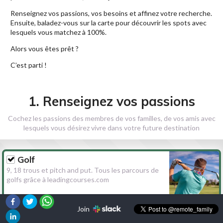
Renseignez vos passions, vos besoins et affinez votre recherche.
Ensuite, baladez-vous sur la carte pour découvrir les spots avec
lesquels vous matchez à 100%.
Alors vous êtes prêt ?
C’est parti !
1. Renseignez vos passions
Cochez les passions des membres de vos familles, de vos amis avec
lesquels vous désirez vivre dans votre future destination
Golf
9, 18 trous et pitch and put. Tous les parcours de
golfs grâce à leadingcourses.com
Join
Randonnée