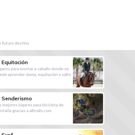
u futuro destino
Equitación
gares para montar a caballo donde se
ede aprender doma, equitación y salto
Senderismo
s mejores lugares para bicicleta de
ntaña gracias a alltrails.com
Surf