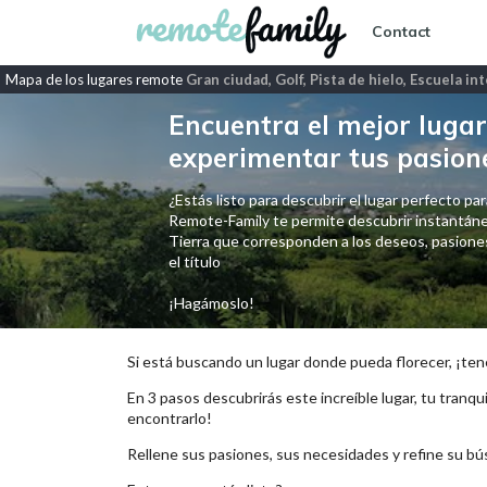
Contact
Mapa de los lugares remote
Gran ciudad, Golf, Pista de hielo, Escuela in
Encuentra el mejor lugar 
experimentar tus pasion
¿Estás listo para descubrir el lugar perfecto para
Remote-Family te permite descubrir instantáne
Tierra que corresponden a los deseos, pasiones,
el título
¡Hagámoslo!
Si está buscando un lugar donde pueda florecer, ¡ten
En 3 pasos descubrirás este increíble lugar, tu tranqui
encontrarlo!
Rellene sus pasiones, sus necesidades y refine su bú