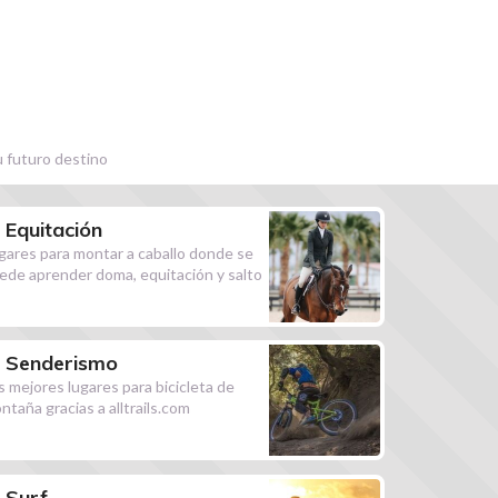
u futuro destino
Equitación
gares para montar a caballo donde se
ede aprender doma, equitación y salto
Senderismo
s mejores lugares para bicicleta de
ntaña gracias a alltrails.com
Surf