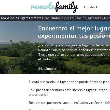
Contact
Mapa de los lugares remote
Gran ciudad, Golf, Equitación, Kitesurf y Bu
Encuentra el mejor lugar 
experimentar tus pasion
¿Estás listo para descubrir el lugar perfecto para
Remote-Family te permite descubrir instantáne
Tierra que corresponden a los deseos, pasiones,
el título
¡Hagámoslo!
Si está buscando un lugar donde pueda florecer, ¡ten
En 3 pasos descubrirás este increíble lugar, tu tranqui
encontrarlo!
Rellene sus pasiones, sus necesidades y refine su bú