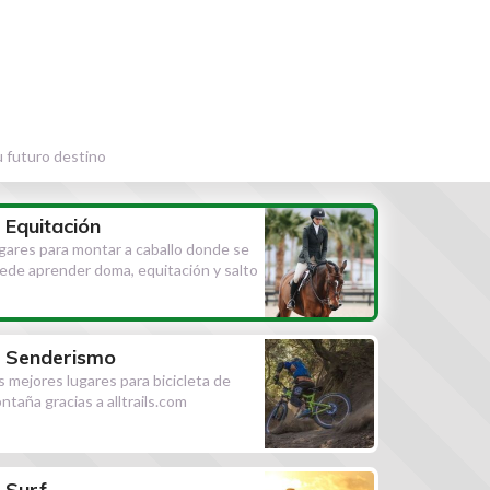
u futuro destino
Equitación
gares para montar a caballo donde se
ede aprender doma, equitación y salto
Senderismo
s mejores lugares para bicicleta de
ntaña gracias a alltrails.com
Surf