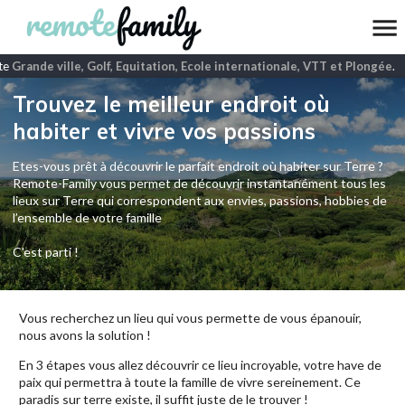
e
Grande ville, Golf, Equitation, Ecole internationale, VTT et Plongée
.
Trouvez le meilleur endroit où
habiter et vivre vos passions
Etes-vous prêt à découvrir le parfait endroit où habiter sur Terre ?
Remote-Family vous permet de découvrir instantanément tous les
lieux sur Terre qui correspondent aux envies, passions, hobbies de
l’ensemble de votre famille
C'est parti !
Vous recherchez un lieu qui vous permette de vous épanouir,
nous avons la solution !
En 3 étapes vous allez découvrir ce lieu incroyable, votre have de
paix qui permettra à toute la famille de vivre sereinement. Ce
paradis sur terre existe, il suffit juste de le trouver !