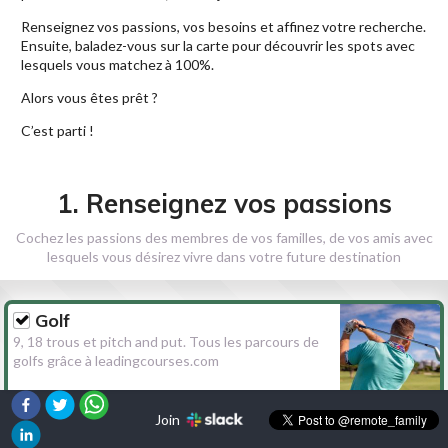
Renseignez vos passions, vos besoins et affinez votre recherche.
Ensuite, baladez-vous sur la carte pour découvrir les spots avec
lesquels vous matchez à 100%.
Alors vous êtes prêt ?
C’est parti !
1. Renseignez vos passions
Cochez les passions des membres de vos familles, de vos amis avec
lesquels vous désirez vivre dans votre future destination
Golf
9, 18 trous et pitch and put. Tous les parcours de
golfs grâce à leadingcourses.com
Join
Randonnée