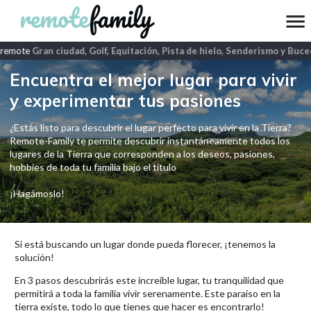
remote
Gran ciudad, Golf, Equitación, Pista de hielo, Senderismo y Buceo
Encuentra el mejor lugar para vivir
y experimentar tus pasiones
¿Estás listo para descubrir el lugar perfecto para vivir en la Tierra?
Remote-Family te permite descubrir instantáneamente todos los
lugares de la Tierra que corresponden a los deseos, pasiones,
hobbies de toda tu familia bajo el título
¡Hagámoslo!
Si está buscando un lugar donde pueda florecer, ¡tenemos la
solución!
En 3 pasos descubrirás este increíble lugar, tu tranquilidad que
permitirá a toda la familia vivir serenamente. Este paraíso en la
tierra existe, todo lo que tienes que hacer es encontrarlo!