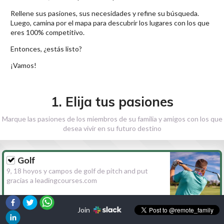
Rellene sus pasiones, sus necesidades y refine su búsqueda.
Luego, camina por el mapa para descubrir los lugares con los que
eres 100% competitivo.
Entonces, ¿estás listo?
¡Vamos!
1. Elija tus pasiones
Marque las pasiones de los miembros de su familia y amigos con los que
desea vivir en su futuro destino
Golf
9, 18 hoyos y campos de golf de pitch and put
gracias a leadingcourses.com
Join
Senderismo