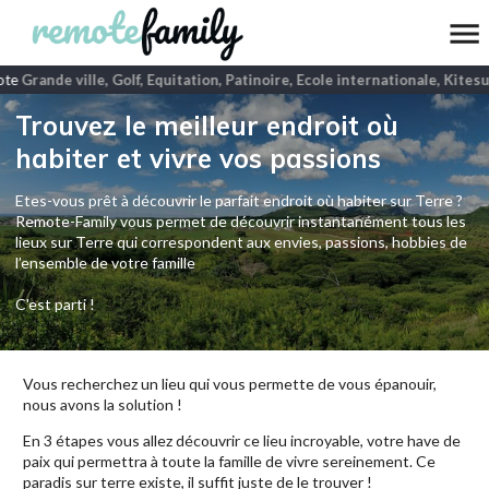
te
Grande ville, Golf, Equitation, Patinoire, Ecole internationale, Kitesu
Trouvez le meilleur endroit où
habiter et vivre vos passions
Etes-vous prêt à découvrir le parfait endroit où habiter sur Terre ?
Remote-Family vous permet de découvrir instantanément tous les
lieux sur Terre qui correspondent aux envies, passions, hobbies de
l’ensemble de votre famille
C'est parti !
Vous recherchez un lieu qui vous permette de vous épanouir,
nous avons la solution !
En 3 étapes vous allez découvrir ce lieu incroyable, votre have de
paix qui permettra à toute la famille de vivre sereinement. Ce
paradis sur terre existe, il suffit juste de le trouver !