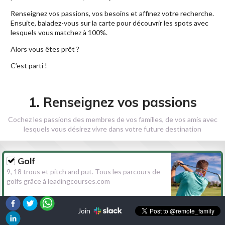
Renseignez vos passions, vos besoins et affinez votre recherche.
Ensuite, baladez-vous sur la carte pour découvrir les spots avec
lesquels vous matchez à 100%.
Alors vous êtes prêt ?
C’est parti !
1. Renseignez vos passions
Cochez les passions des membres de vos familles, de vos amis avec
lesquels vous désirez vivre dans votre future destination
Golf
9, 18 trous et pitch and put. Tous les parcours de
golfs grâce à leadingcourses.com
Join
Randonnée