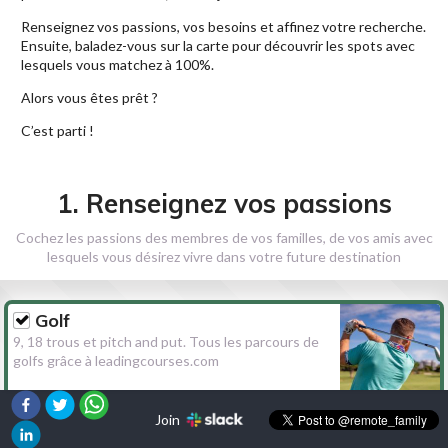
Renseignez vos passions, vos besoins et affinez votre recherche.
Ensuite, baladez-vous sur la carte pour découvrir les spots avec
lesquels vous matchez à 100%.
Alors vous êtes prêt ?
C’est parti !
1. Renseignez vos passions
Cochez les passions des membres de vos familles, de vos amis avec
lesquels vous désirez vivre dans votre future destination
Golf
9, 18 trous et pitch and put. Tous les parcours de
golfs grâce à leadingcourses.com
Join
Randonnée