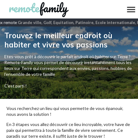
x remote
Grande ville, Golf, Equitation, Patinoire, Ecole internationale, 
Trouvez le meilleur endroit où
habiter et vivre vos passions
Etes-vous prêt à découvrir le parfait endroit où habiter sur Terre ?
Remote-Family vous permet de découvrir instantanément tous les
lieux sur Terre qui correspondent aux envies, passions, hobbies de
l’ensemble de votre famille
C'est parti !
Vous recherchez un lieu qui vous permette de vous épanouir,
nous avons la solution !
En 3 étapes vous allez découvrir ce lieu incroyable, votre have de
paix qui permettra à toute la famille de vivre sereinement. Ce
paradis sur terre existe, il suffit juste de le trouver !