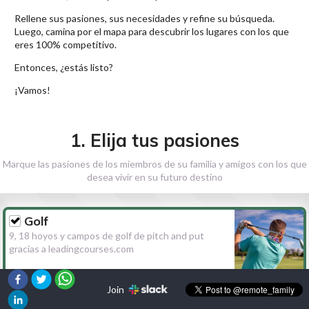
Rellene sus pasiones, sus necesidades y refine su búsqueda.
Luego, camina por el mapa para descubrir los lugares con los que
eres 100% competitivo.
Entonces, ¿estás listo?
¡Vamos!
1. Elija tus pasiones
Marque las pasiones de los miembros de su familia y amigos con los que
desea vivir en su futuro destino
Golf
9, 18 hoyos y campos de golf de pitch and put
gracias a leadingcourses.com
Join
Senderismo