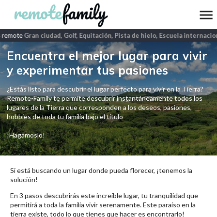
 remote
Gran ciudad, Golf, Equitación, Pista de hielo, Escuela internacio
Encuentra el mejor lugar para vivir
y experimentar tus pasiones
¿Estás listo para descubrir el lugar perfecto para vivir en la Tierra?
Remote-Family te permite descubrir instantáneamente todos los
lugares de la Tierra que corresponden a los deseos, pasiones,
hobbies de toda tu familia bajo el título
¡Hagámoslo!
Si está buscando un lugar donde pueda florecer, ¡tenemos la
solución!
En 3 pasos descubrirás este increíble lugar, tu tranquilidad que
permitirá a toda la familia vivir serenamente. Este paraíso en la
tierra existe, todo lo que tienes que hacer es encontrarlo!