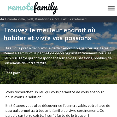
te
Grande ville, Golf, Randonnée, VTT et Skateboard
.
Trouvez le meilleur endroit où
habiter et vivre vos passions
Etes-vous prêt à découvrir le parfait endroit où habiter sur Terre ?
Remote-Family vous permet de découvrir instantanément tous les
lieux sur Terre qui correspondent aux envies, passions, hobbies de
l’ensemble de votre famille
C'est parti !
Vous recherchez un lieu qui vous permette de vous épanouir,
nous avons la solution !
En 3 étapes vous allez découvrir ce lieu incroyable, votre have de
paix qui permettra à toute la famille de vivre sereinement. Ce
paradis sur terre existe, il suffit juste de le trouver !