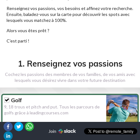
Renseignez vos passions, vos besoins et affinez votre recherche.
Ensuite, baladez-vous sur la carte pour découvrir les spots avec
lesquels vous matchez à 100%.
Alors vous êtes prêt ?
C’est parti !
1. Renseignez vos passions
Cochez les passions des membres de vos familles, de vos amis avec
lesquels vous désirez vivre dans votre future destination
Golf
9, 18 trous et pitch and put. Tous les parcours de
golfs grâce à leadingcourses.com
Join
Randonnée