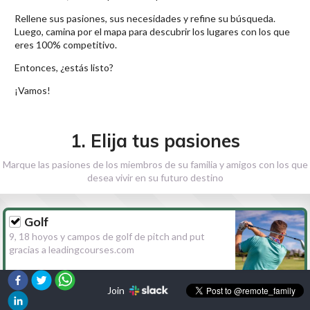
Rellene sus pasiones, sus necesidades y refine su búsqueda.
Luego, camina por el mapa para descubrir los lugares con los que
eres 100% competitivo.
Entonces, ¿estás listo?
¡Vamos!
1. Elija tus pasiones
Marque las pasiones de los miembros de su familia y amigos con los que
desea vivir en su futuro destino
Golf
9, 18 hoyos y campos de golf de pitch and put
gracias a leadingcourses.com
Join
Senderismo