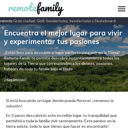
remote
Gran ciudad, Golf, Senderismo, Senderismo y Skateboard
.
Encuentra el mejor lugar para vivir
y experimentar tus pasiones
¿Estás listo para descubrir el lugar perfecto para vivir en la Tierra?
Remote-Family te permite descubrir instantáneamente todos los
lugares de la Tierra que corresponden a los deseos, pasiones,
hobbies de toda tu familia bajo el título
¡Hagámoslo!
Si está buscando un lugar donde pueda florecer, ¡tenemos la
solución!
En 3 pasos descubrirás este increíble lugar, tu tranquilidad que
permitirá a toda la familia vivir serenamente. Este paraíso en la
tierra existe, todo lo que tienes que hacer es encontrarlo!