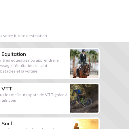
s votre future destination
Equitation
ntres équestres où apprendre le
essage, l'équitation, le saut
obstacles et la voltige
VTT
us les meilleurs spots de VTT grâce à
ltrails.com
Surf