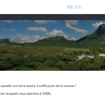
🇬🇧
🇪🇸
aradis sur terre existe, il suffit juste de le trouver !
 avec lesquels vous matchez à 100%.