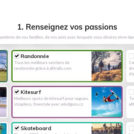
1. Renseignez vos passions
embres de vos familles, de vos amis avec lesquels vous désirez vivre dan
Randonnée
Tous les meilleurs sentiers de
Ce
randonnée grâce à alltrails.com
dr
d'
Kitesurf
Meilleurs spots de kitesurf pour vagues,
To
strapless, freestyle avec windguru.cz
al
Skateboard