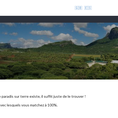
🇬🇧
🇪🇸
aradis sur terre existe, il suffit juste de le trouver !
 avec lesquels vous matchez à 100%.