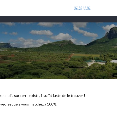
🇬🇧
🇪🇸
aradis sur terre existe, il suffit juste de le trouver !
 avec lesquels vous matchez à 100%.