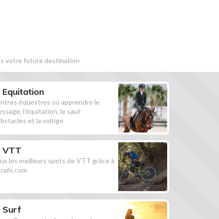
s votre future destination
Equitation
ntres équestres où apprendre le
essage, l'équitation, le saut
obstacles et la voltige
VTT
us les meilleurs spots de VTT grâce à
ltrails.com
Surf