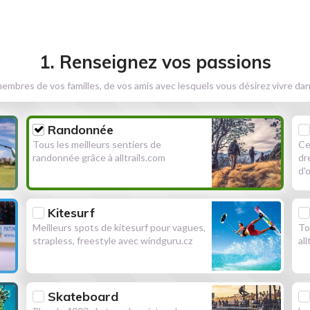
1. Renseignez vos passions
embres de vos familles, de vos amis avec lesquels vous désirez vivre dan
Randonnée
Tous les meilleurs sentiers de
Ce
randonnée grâce à alltrails.com
dr
d'
Kitesurf
Meilleurs spots de kitesurf pour vagues,
To
strapless, freestyle avec windguru.cz
al
Skateboard