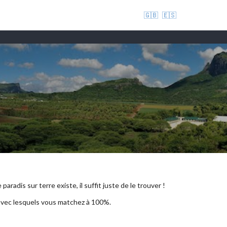
🇬🇧
🇪🇸
aradis sur terre existe, il suffit juste de le trouver !
 avec lesquels vous matchez à 100%.