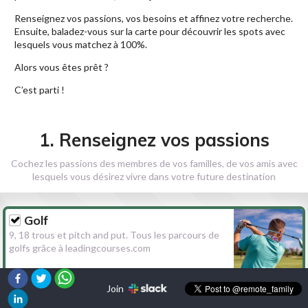
Renseignez vos passions, vos besoins et affinez votre recherche.
Ensuite, baladez-vous sur la carte pour découvrir les spots avec
lesquels vous matchez à 100%.
Alors vous êtes prêt ?
C’est parti !
1. Renseignez vos passions
Cochez les passions des membres de vos familles, de vos amis avec
lesquels vous désirez vivre dans votre future destination
Golf
9, 18 trous et pitch and put. Tous les parcours de
golfs grâce à leadingcourses.com
Join
Randonnée