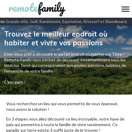
te
Grande ville, Golf, Randonnée, Equitation, Kitesurf et Skateboard
.
Trouvez le meilleur endroit où
habiter et vivre vos passions
Etes-vous prêt à découvrir le parfait endroit où habiter sur Terre ?
Remote-Family vous permet de découvrir instantanément tous les
lieux sur Terre qui correspondent aux envies, passions, hobbies de
l’ensemble de votre famille
C'est parti !
Vous recherchez un lieu qui vous permette de vous épanouir,
nous avons la solution !
En 3 étapes vous allez découvrir ce lieu incroyable, votre have de
paix qui permettra à toute la famille de vivre sereinement. Ce
paradis sur terre existe, il suffit juste de le trouver !