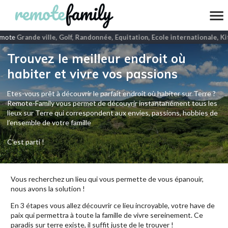
mote
Grande ville, Golf, Randonnée, Equitation, Ecole internationale, Ki
Trouvez le meilleur endroit où
habiter et vivre vos passions
Etes-vous prêt à découvrir le parfait endroit où habiter sur Terre ?
Remote-Family vous permet de découvrir instantanément tous les
lieux sur Terre qui correspondent aux envies, passions, hobbies de
l’ensemble de votre famille
C'est parti !
Vous recherchez un lieu qui vous permette de vous épanouir,
nous avons la solution !
En 3 étapes vous allez découvrir ce lieu incroyable, votre have de
paix qui permettra à toute la famille de vivre sereinement. Ce
paradis sur terre existe, il suffit juste de le trouver !