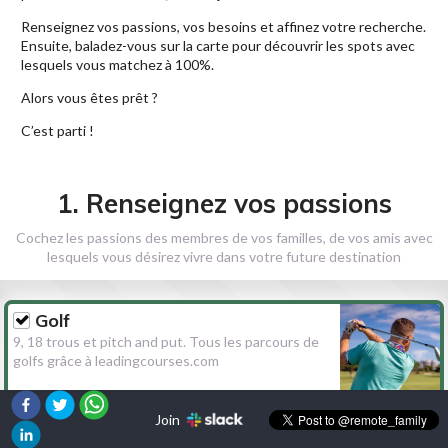
Renseignez vos passions, vos besoins et affinez votre recherche.
Ensuite, baladez-vous sur la carte pour découvrir les spots avec
lesquels vous matchez à 100%.
Alors vous êtes prêt ?
C’est parti !
1. Renseignez vos passions
Cochez les passions des membres de vos familles, de vos amis avec
lesquels vous désirez vivre dans votre future destination
Golf
9, 18 trous et pitch and put. Tous les parcours de
golfs grâce à leadingcourses.com
Join
Randonnée